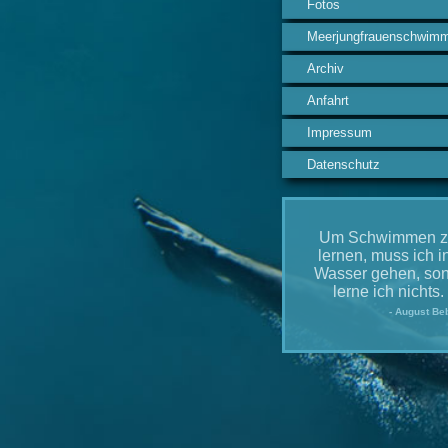
Fotos
Meerjungfrauenschwim
Archiv
Anfahrt
Impressum
Datenschutz
Um Schwimmen z
lernen, muss ich i
Wasser gehen, son
lerne ich nichts.
- August Beb