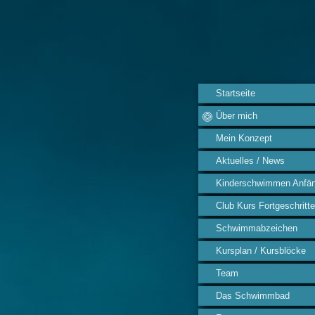
Startseite
Über mich
Mein Konzept
Aktuelles / News
Kinderschwimmen Anfän
Club Kurs Fortgeschritt
Schwimmabzeichen
Kursplan / Kursblöcke
Team
Das Schwimmbad