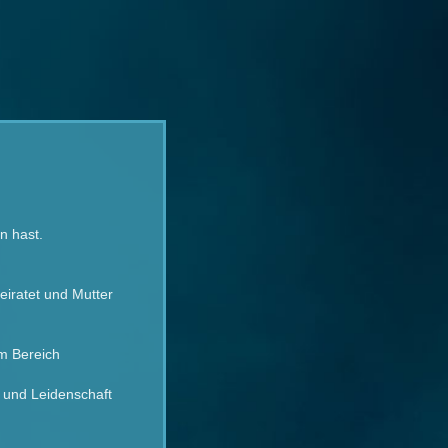
n hast.
eiratet und Mutter
im Bereich
e und Leidenschaft