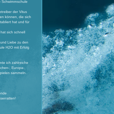
ne Schwimmschule
reiber der Vitus
n können, die sich
abliert hat und für
hat sich schnell
 und Liebe zu den
le H2O mit Erfolg
te ich zahlreiche
schen-, Europa-,
Spielen sammeln.
nende
serratten!