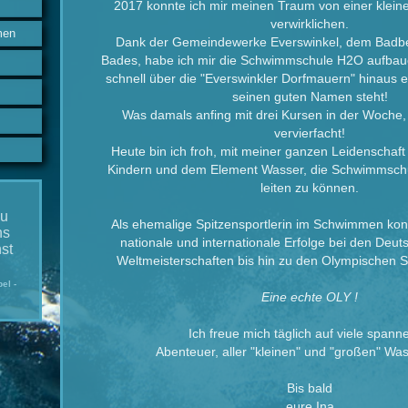
2017 konnte ich mir meinen Traum von einer klei
verwirklichen.
men
Dank der Gemeindewerke Everswinkel, dem Badbet
Bades, habe ich mir die Schwimmschule H2O aufbaue
schnell über die "Everswinkler Dorfmauern" hinaus et
seinen guten Namen steht!
Was damals anfing mit drei Kursen in der Woche, 
vervierfacht!
Heute bin ich froh, mit meiner ganzen Leidenschaft
Kindern und dem Element Wasser, die Schwimmschu
leiten zu können.
u
Als ehemalige Spitzensportlerin im Schwimmen konn
ns
nationale und internationale Erfolge bei den Deut
st
Weltmeisterschaften bis hin zu den Olympischen 
el -
Eine echte OLY !
Ich freue mich täglich auf viele span
Abenteuer, aller "kleinen" und "großen" Was
Bis bald
eure Ina