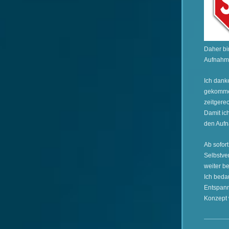
Daher bi
Aufnahme
Ich danke
gekommen
zeitgere
Damit ic
den Aufn
Ab sofor
Selbstver
weiter b
Ich bedau
Entspann
Konzept w