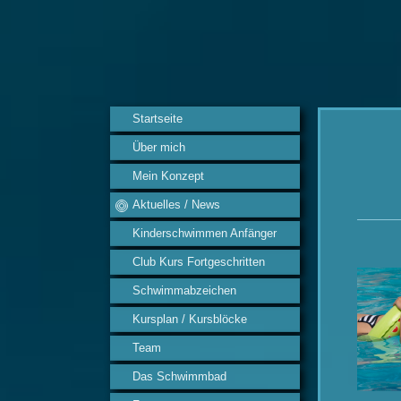
Startseite
Über mich
Ak
Mein Konzept
Aktuelles / News
Kinderschwimmen Anfänger
Club Kurs Fortgeschritten
Schwimmabzeichen
Kursplan / Kursblöcke
Team
Das Schwimmbad